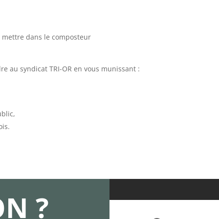
s mettre dans le composteur
dre au syndicat TRI-OR en vous munissant :
blic,
ois.
N ?