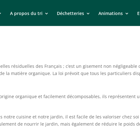
A propos du tri
Déchetteries
Animations
E
lles résiduelles des Français ; c’est un gisement non négligeable 
de la matière organique. La loi prévoit que tous les particuliers dis
origine organique et facilement décomposables, ils représentent u
notre cuisine et notre jardin, il est facile de les valoriser chez s
eulement de nourrir le jardin, mais également de réduire le poids 