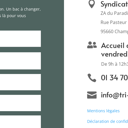
Syndicat

on. Un bac à changer,
ZA du Paradi
s là pour vous
Rue Paste
95660 Champ
Accueil 

vendred
De 9h à 12h
01 34 7

info@tri-

Mentions légales
Déclaration de confid