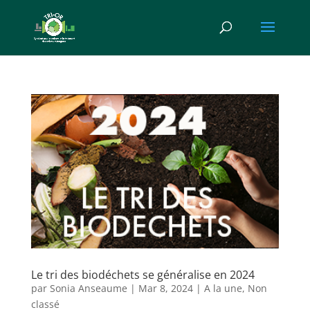
Le tri des biodéchets se généralise en 2024
par
Sonia Anseaume
|
Mar 8, 2024
|
A la une
,
Non
classé