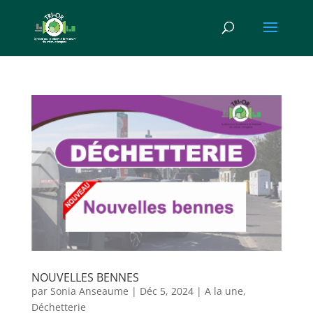
NOUVELLES BENNES
par
Sonia Anseaume
|
Déc 5, 2024
|
A la une
,
Déchetterie