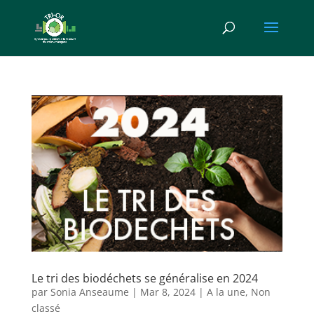
Le tri des biodéchets se généralise en 2024
par
Sonia Anseaume
|
Mar 8, 2024
|
A la une
,
Non
classé