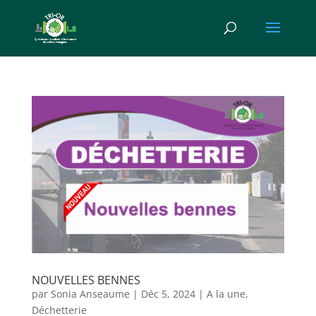
NOUVELLES BENNES
par
Sonia Anseaume
|
Déc 5, 2024
|
A la une
,
Déchetterie